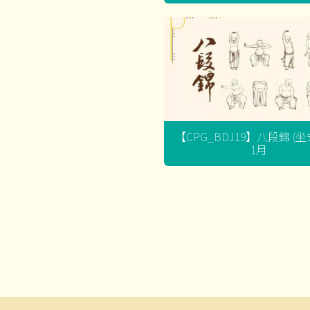
【CPG_BDJ19】八段錦 (
1月
文