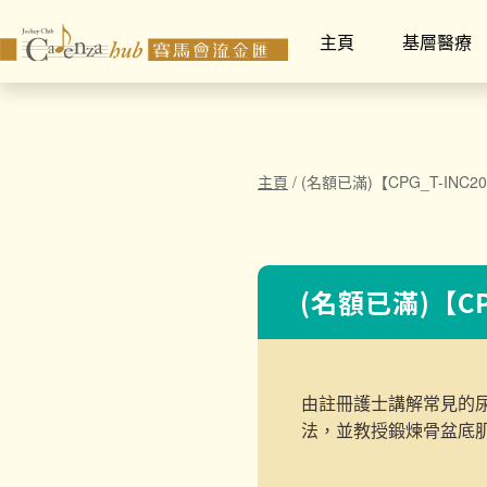
主頁
基層醫療
主頁
/
(名額已滿)【CPG_T-IN
(名額已滿)【C
由註冊護士講解常見的
法，並教授鍛煉骨盆底