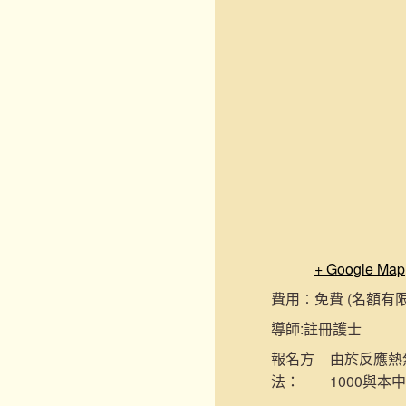
+ Google Map
費用︰
免費 (名額有
導師:
註冊護士
報名
方
由於反應熱烈
法：
1000與本