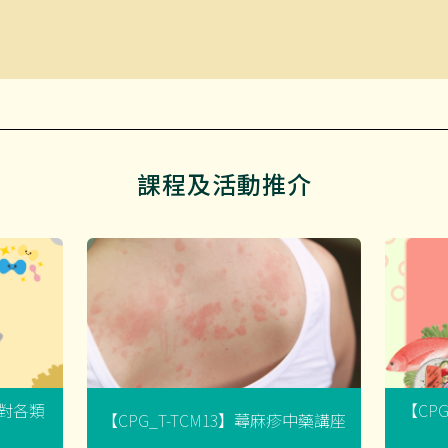
課程及活動推介
菌對各類
【CP
【CPG_T-TCM13】蕁麻疹中藥講座