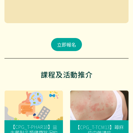
立即報名
課程及活動推介
【CPG_T-PHAR18】益
【CPG_T-TCM13】蕁麻
生菌對各類健康狀況的
疹中藥講座