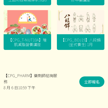
迷思
【CPG_T-NUT10A】增
【CPG_BDJ19】八段錦
肌減脂營養講座
(坐式養生) 1月
【CPG_PHARM】藥劑師諮詢服
務
立即報名
8 月 6 日10:59 下午