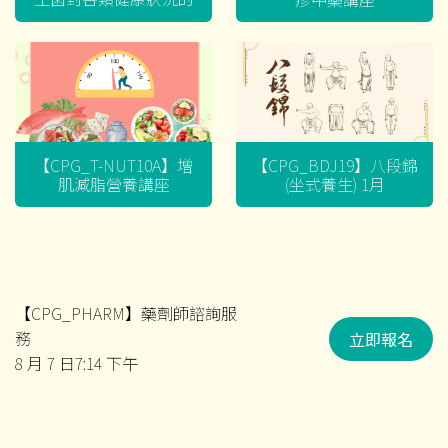
迷思
【CPG_T-NUT10A】增
【CPG_BDJ19】八段錦
肌減脂營養講座
(坐式養生) 1月
【CPG_PHARM】藥劑師諮詢服
務
立即報名
8 月 7 日7:14 下午