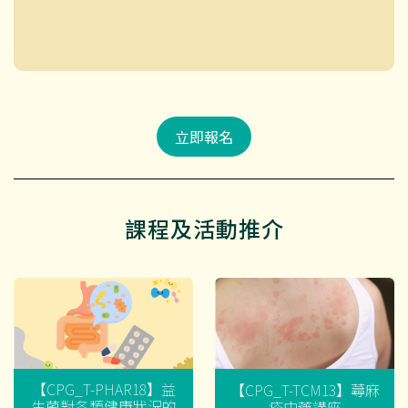
立即報名
課程及活動推介
【CPG_T-PHAR18】益
【CPG_T-TCM13】蕁麻
生菌對各類健康狀況的
疹中藥講座