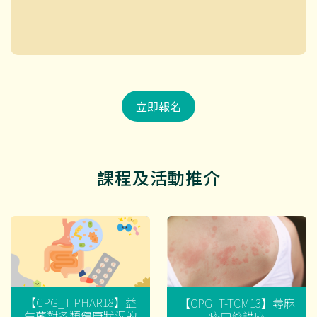
立即報名
課程及活動推介
【CPG_T-PHAR18】益
【CPG_T-TCM13】蕁麻
生菌對各類健康狀況的
疹中藥講座