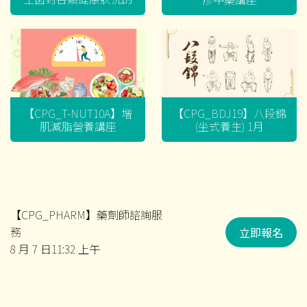
迷思
【CPG_T-NUT10A】增
【CPG_BDJ19】八段錦
肌減脂營養講座
(坐式養生) 1月
【CPG_PHARM】藥劑師諮詢服
務
立即報名
8 月 7 日11:32 上午