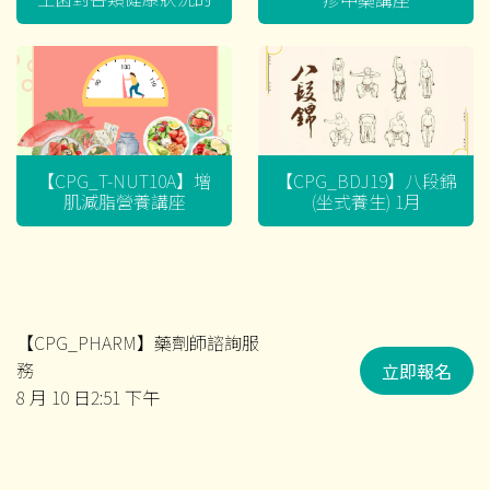
迷思
【CPG_T-NUT10A】增
【CPG_BDJ19】八段錦
肌減脂營養講座
(坐式養生) 1月
【CPG_PHARM】藥劑師諮詢服
務
立即報名
8 月 10 日2:51 下午