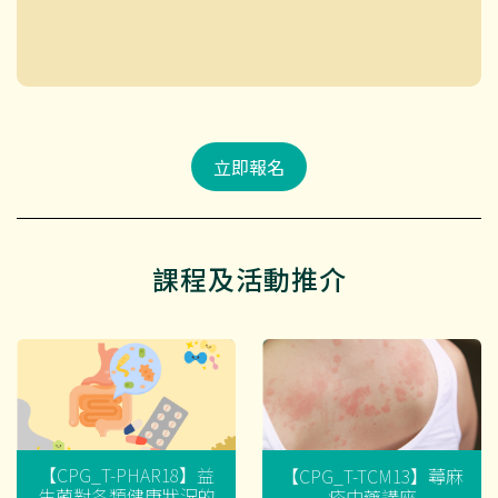
立即報名
課程及活動推介
【CPG_T-PHAR18】益
【CPG_T-TCM13】蕁麻
生菌對各類健康狀況的
疹中藥講座