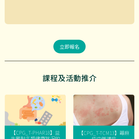
立即報名
課程及活動推介
【CPG_T-PHAR18】益
【CPG_T-TCM13】蕁麻
生菌對各類健康狀況的
疹中藥講座