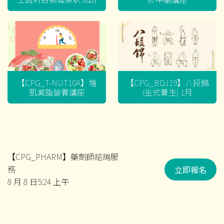
迷思
【CPG_T-NUT10A】增
【CPG_BDJ19】八段錦
肌減脂營養講座
(坐式養生) 1月
【CPG_PHARM】藥劑師諮詢服
務
立即報名
8 月 8 日5:24 上午