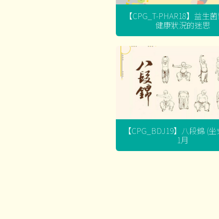
【CPG_T-PHAR18】益生
健康狀況的迷思
【CPG_BDJ19】八段錦 (
1月