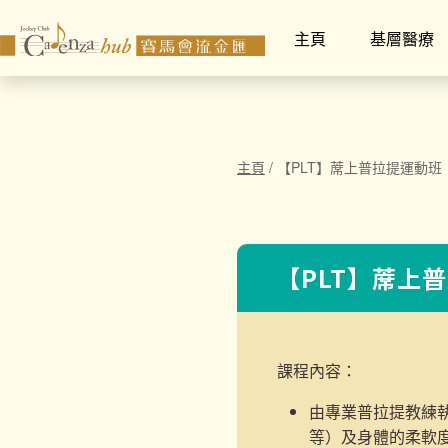
主頁
基層醫療
主頁
/
【PLT】蓆上普拉提運動班
【PLT】蓆上
課程內容：
由專業普拉提教練
等）及身體的柔軟