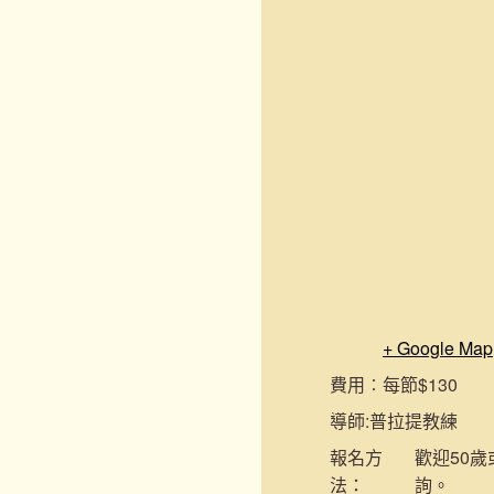
+ Google Map
費用︰
每節$130
導師:
普拉提教練
報名
方
歡迎50歲
法：
詢。