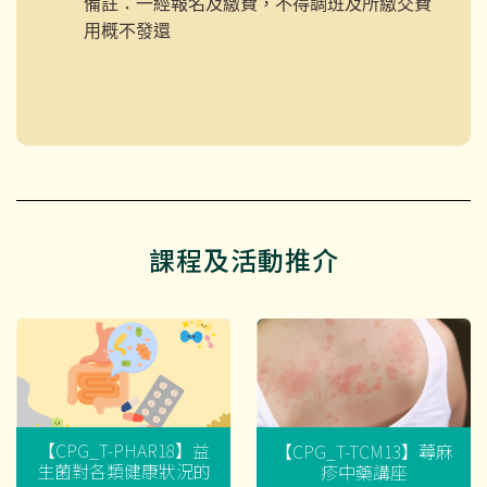
備註：一經報名及繳費，不得調班及所繳交費
用概不發還
課程及活動推介
【CPG_T-PHAR18】益
【CPG_T-TCM13】蕁麻
生菌對各類健康狀況的
疹中藥講座