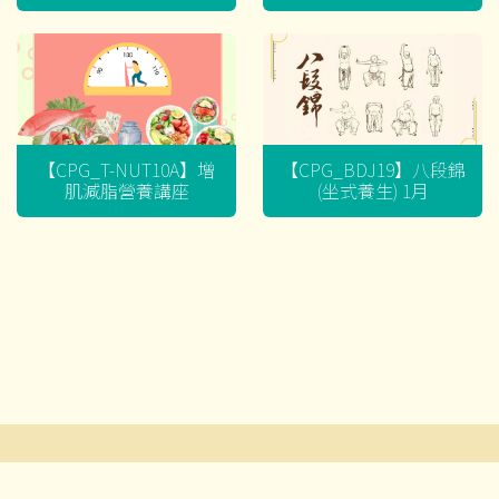
迷思
【CPG_T-NUT10A】增
【CPG_BDJ19】八段錦
肌減脂營養講座
(坐式養生) 1月
文
章