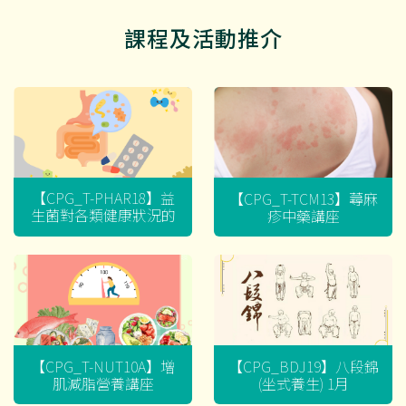
課程及活動推介
【CPG_T-PHAR18】益
【CPG_T-TCM13】蕁麻
生菌對各類健康狀況的
疹中藥講座
迷思
【CPG_T-NUT10A】增
【CPG_BDJ19】八段錦
肌減脂營養講座
(坐式養生) 1月