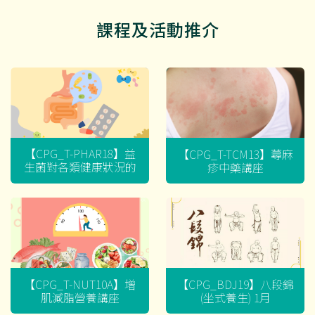
課程及活動推介
【CPG_T-PHAR18】益
【CPG_T-TCM13】蕁麻
生菌對各類健康狀況的
疹中藥講座
迷思
【CPG_T-NUT10A】增
【CPG_BDJ19】八段錦
肌減脂營養講座
(坐式養生) 1月