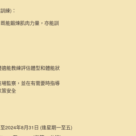
肺訓練)
：
，既能鍛煉肌肉力量，亦能訓
體適能教練評估體型和體能狀
駐場監察，並在有需要時指導
以策安全
日至2024年8月31日 (逢星期一至五)