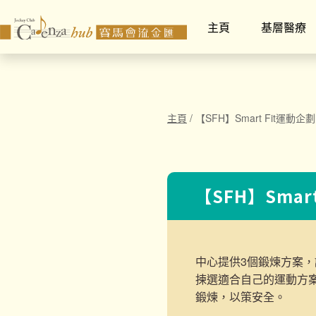
主頁
基層醫療
主頁
/
【SFH】Smart Fit運動企劃
【SFH】Smar
中心提供3個鍛煉方案，
揀選適合自己的運動方
鍛煉，以策安全。