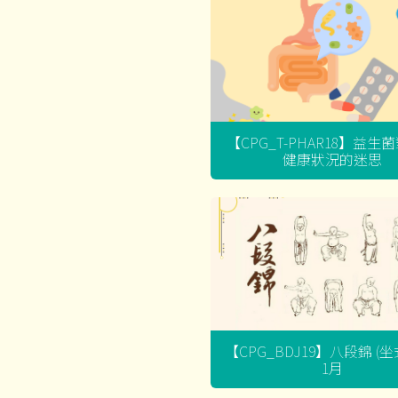
【CPG_T-PHAR18】益生
健康狀況的迷思
【CPG_BDJ19】八段錦 (
1月