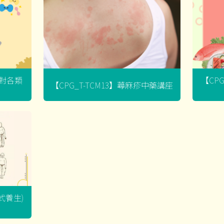
菌對各類
【CP
【CPG_T-TCM13】蕁麻疹中藥講座
坐式養生)