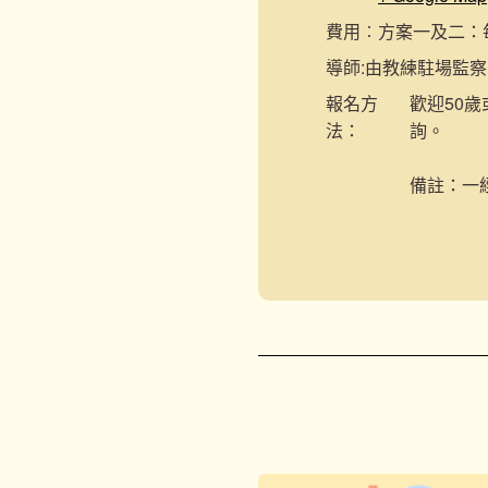
費用︰
方案一及二：每節
導師:
由教練駐場監察
報名
方
歡迎50歲
法：
詢。
備註：一