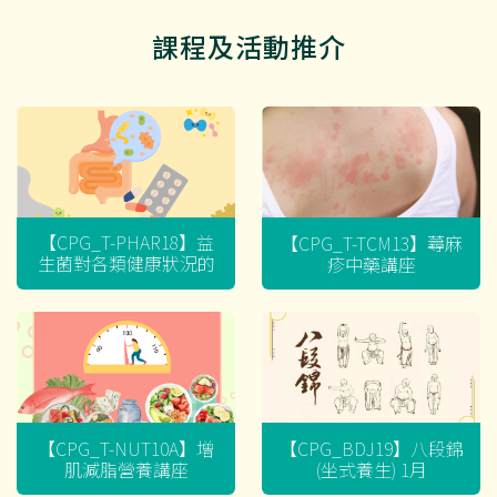
課程及活動推介
【CPG_T-PHAR18】益
【CPG_T-TCM13】蕁麻
生菌對各類健康狀況的
疹中藥講座
迷思
【CPG_T-NUT10A】增
【CPG_BDJ19】八段錦
肌減脂營養講座
(坐式養生) 1月