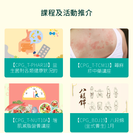
課程及活動推介
【CPG_T-PHAR18】益
【CPG_T-TCM13】蕁麻
生菌對各類健康狀況的
疹中藥講座
迷思
【CPG_T-NUT10A】增
【CPG_BDJ19】八段錦
肌減脂營養講座
(坐式養生) 1月