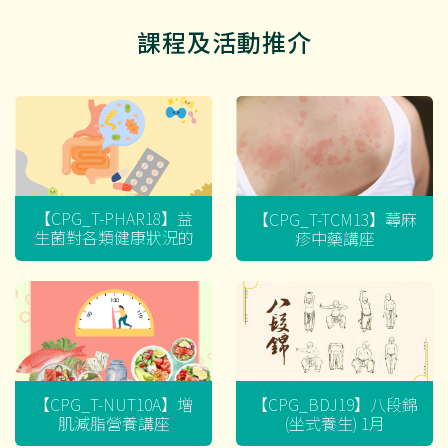
課程及活動推介
【CPG_T-PHAR18】益
【CPG_T-TCM13】蕁麻
生菌對各類健康狀況的
疹中藥講座
迷思
【CPG_T-NUT10A】增
【CPG_BDJ19】八段錦
肌減脂營養講座
(坐式養生) 1月