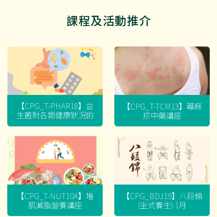
課程及活動推介
【CPG_T-PHAR18】益
【CPG_T-TCM13】蕁麻
生菌對各類健康狀況的
疹中藥講座
迷思
【CPG_T-NUT10A】增
【CPG_BDJ19】八段錦
肌減脂營養講座
(坐式養生) 1月