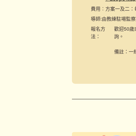
費用︰
方案一及二：每節
導師:
由教練駐場監察
報名
方
歡迎50歲
法：
詢。
備註：一