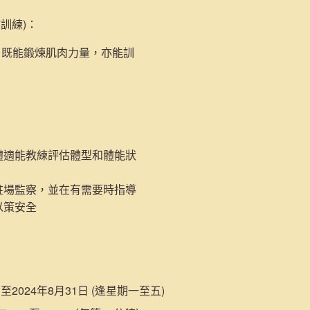
肺訓練)
：
，既能鍛煉肌肉力量，亦能訓
體適能教練評估體型和體能狀
駐場監察，並在有需要時指導
以策安全
日至2024年8月31日 (逢星期一至五)