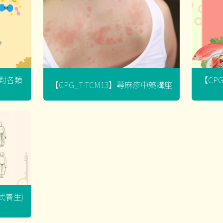
菌對各類
【CP
【CPG_T-TCM13】蕁麻疹中藥講座
坐式養生)