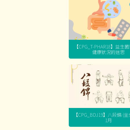
【CPG_T-PHAR18】益生
健康狀況的迷思
【CPG_BDJ19】八段錦 (
1月