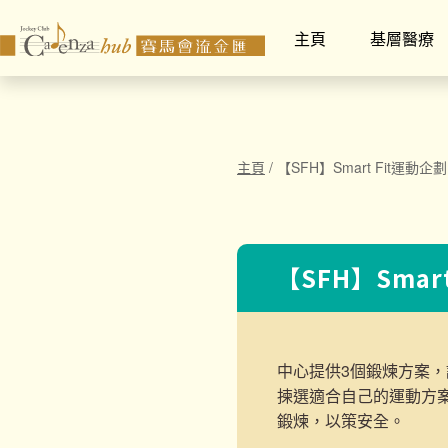
主頁
基層醫療
主頁
/
【SFH】Smart Fit運動企劃
【SFH】Smar
中心提供3個鍛煉方案，
揀選適合自己的運動方
鍛煉，以策安全。