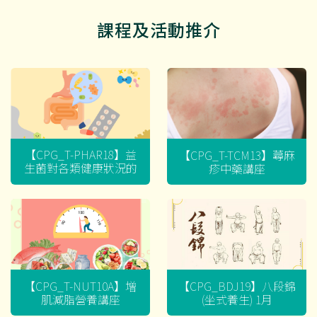
課程及活動推介
【CPG_T-PHAR18】益
【CPG_T-TCM13】蕁麻
生菌對各類健康狀況的
疹中藥講座
迷思
【CPG_T-NUT10A】增
【CPG_BDJ19】八段錦
肌減脂營養講座
(坐式養生) 1月