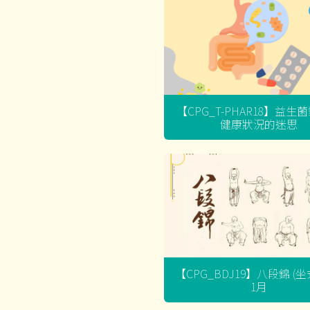
【CPG_T-PHAR18】益生
健康狀況的迷思
【CPG_BDJ19】八段錦 (
1月