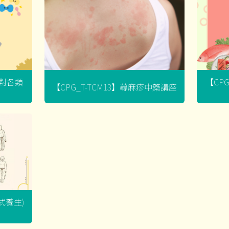
菌對各類
【CP
【CPG_T-TCM13】蕁麻疹中藥講座
坐式養生)