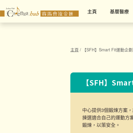
主頁
基層醫療
主頁
/
【SFH】Smart Fit運動企劃
【SFH】Smar
中心提供3個鍛煉方案，
揀選適合自己的運動方
鍛煉，以策安全。