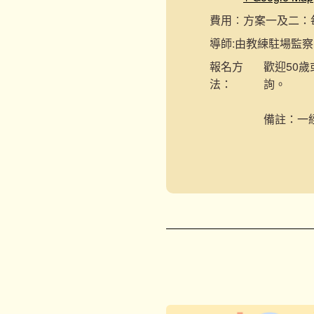
費用︰
方案一及二：每節
導師:
由教練駐場監察
報名
方
歡迎50歲
法：
詢。
備註：一