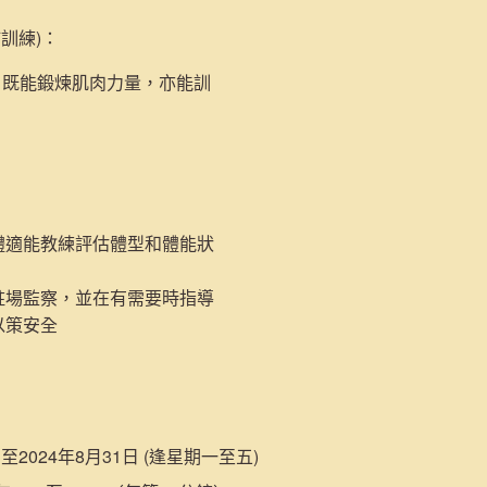
肺訓練)
：
，既能鍛煉肌肉力量，亦能訓
體適能教練評估體型和體能狀
駐場監察，並在有需要時指導
以策安全
日至2024年8月31日 (逢星期一至五)