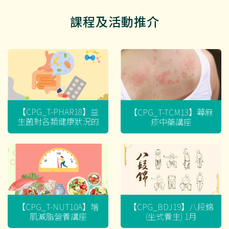
課程及活動推介
【CPG_T-PHAR18】益
【CPG_T-TCM13】蕁麻
生菌對各類健康狀況的
疹中藥講座
迷思
【CPG_T-NUT10A】增
【CPG_BDJ19】八段錦
肌減脂營養講座
(坐式養生) 1月