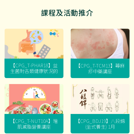
課程及活動推介
【CPG_T-PHAR18】益
【CPG_T-TCM13】蕁麻
生菌對各類健康狀況的
疹中藥講座
迷思
【CPG_T-NUT10A】增
【CPG_BDJ19】八段錦
肌減脂營養講座
(坐式養生) 1月