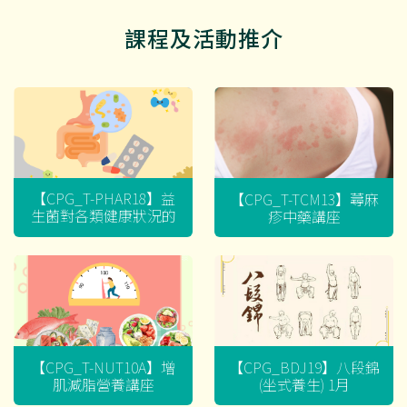
課程及活動推介
【CPG_T-PHAR18】益
【CPG_T-TCM13】蕁麻
生菌對各類健康狀況的
疹中藥講座
迷思
【CPG_T-NUT10A】增
【CPG_BDJ19】八段錦
肌減脂營養講座
(坐式養生) 1月