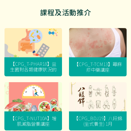
課程及活動推介
【CPG_T-PHAR18】益
【CPG_T-TCM13】蕁麻
生菌對各類健康狀況的
疹中藥講座
迷思
【CPG_T-NUT10A】增
【CPG_BDJ19】八段錦
肌減脂營養講座
(坐式養生) 1月