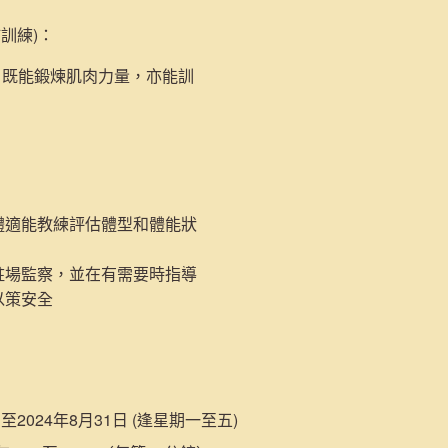
肺訓練)
：
，既能鍛煉肌肉力量，亦能訓
體適能教練評估體型和體能狀
駐場監察，並在有需要時指導
以策安全
日至2024年8月31日 (逢星期一至五)