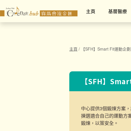
主頁
基層醫療
主頁
/
【SFH】Smart Fit運動企劃
【SFH】Smar
中心提供3個鍛煉方案，
揀選適合自己的運動方
鍛煉，以策安全。