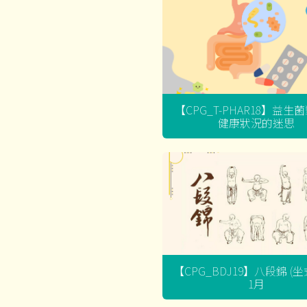
【CPG_T-PHAR18】益生
健康狀況的迷思
【CPG_BDJ19】八段錦 (
1月