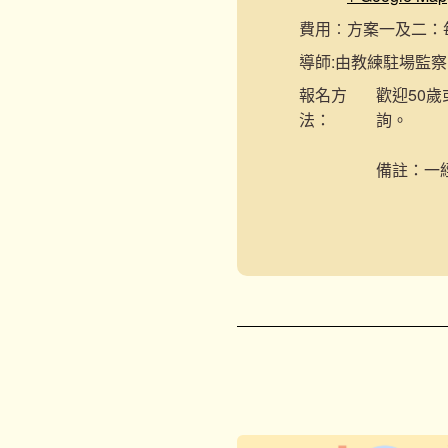
費用︰
方案一及二：每節
導師:
由教練駐場監察
報名
方
歡迎50歲
法：
詢。
備註：一