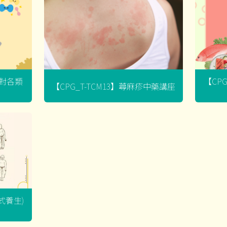
菌對各類
【CP
【CPG_T-TCM13】蕁麻疹中藥講座
坐式養生)