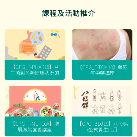
課程及活動推介
【CPG_T-PHAR18】益
【CPG_T-TCM13】蕁麻
生菌對各類健康狀況的
疹中藥講座
迷思
【CPG_T-NUT10A】增
【CPG_BDJ19】八段錦
肌減脂營養講座
(坐式養生) 1月