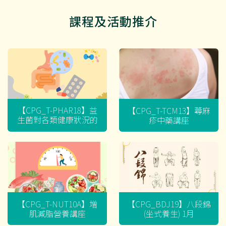
課程及活動推介
【CPG_T-PHAR18】益
【CPG_T-TCM13】蕁麻
生菌對各類健康狀況的
疹中藥講座
迷思
【CPG_T-NUT10A】增
【CPG_BDJ19】八段錦
肌減脂營養講座
(坐式養生) 1月