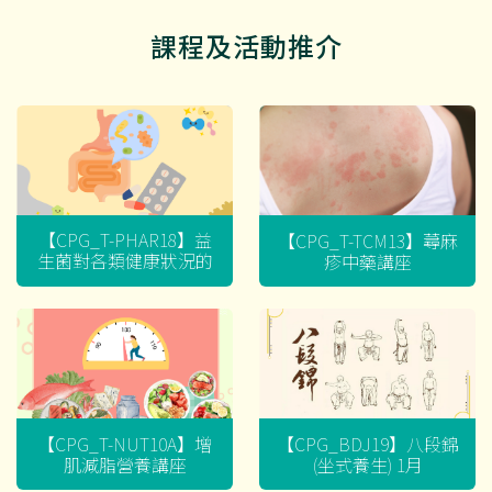
課程及活動推介
【CPG_T-PHAR18】益
【CPG_T-TCM13】蕁麻
生菌對各類健康狀況的
疹中藥講座
迷思
【CPG_T-NUT10A】增
【CPG_BDJ19】八段錦
肌減脂營養講座
(坐式養生) 1月