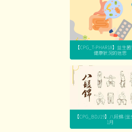
【CPG_T-PHAR18】益生
健康狀況的迷思
【CPG_BDJ19】八段錦 (
1月