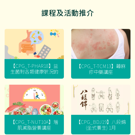
課程及活動推介
【CPG_T-PHAR18】益
【CPG_T-TCM13】蕁麻
生菌對各類健康狀況的
疹中藥講座
迷思
【CPG_T-NUT10A】增
【CPG_BDJ19】八段錦
肌減脂營養講座
(坐式養生) 1月