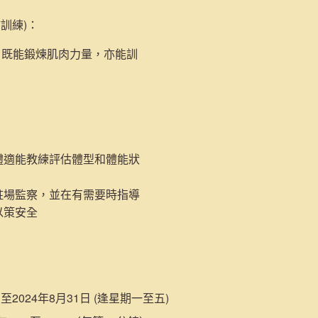
肺訓練)
：
，既能鍛煉肌肉力量，亦能訓
體適能教練評估體型和體能狀
駐場監察，並在有需要時指導
以策安全
日至2024年8月31日 (逢星期一至五)