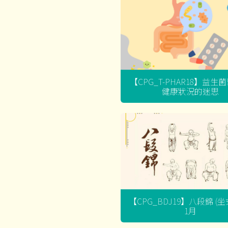
【CPG_T-PHAR18】益生
健康狀況的迷思
【CPG_BDJ19】八段錦 (
1月