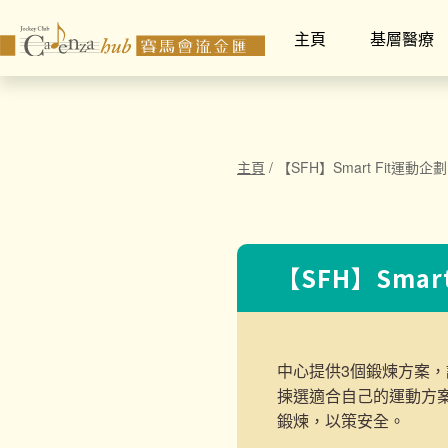
主頁
基層醫療
主頁
/
【SFH】Smart Fit運動企劃
【SFH】Smar
中心提供3個鍛煉方案，
揀選適合自己的運動方
鍛煉，以策安全。