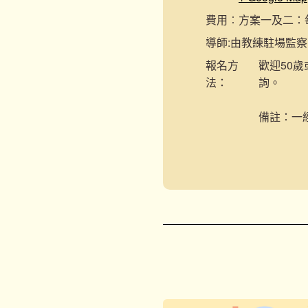
費用︰
方案一及二：每節
導師:
由教練駐場監察
報名
方
歡迎50歲
法：
詢。
備註：一