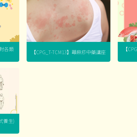
菌對各類
【CP
【CPG_T-TCM13】蕁麻疹中藥講座
坐式養生)