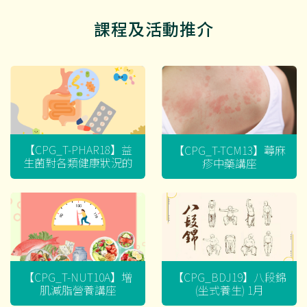
課程及活動推介
【CPG_T-PHAR18】益
【CPG_T-TCM13】蕁麻
生菌對各類健康狀況的
疹中藥講座
迷思
【CPG_T-NUT10A】增
【CPG_BDJ19】八段錦
肌減脂營養講座
(坐式養生) 1月