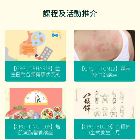
課程及活動推介
【CPG_T-PHAR18】益
【CPG_T-TCM13】蕁麻
生菌對各類健康狀況的
疹中藥講座
迷思
【CPG_T-NUT10A】增
【CPG_BDJ19】八段錦
肌減脂營養講座
(坐式養生) 1月