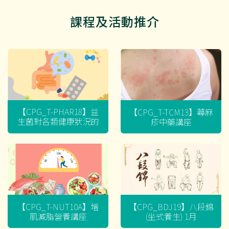
課程及活動推介
【CPG_T-PHAR18】益
【CPG_T-TCM13】蕁麻
生菌對各類健康狀況的
疹中藥講座
迷思
【CPG_T-NUT10A】增
【CPG_BDJ19】八段錦
肌減脂營養講座
(坐式養生) 1月