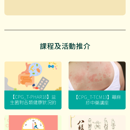
課程及活動推介
【CPG_T-PHAR18】益
【CPG_T-TCM13】蕁麻
生菌對各類健康狀況的
疹中藥講座
迷思