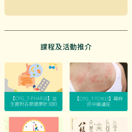
課程及活動推介
【CPG_T-PHAR18】益
【CPG_T-TCM13】蕁麻
生菌對各類健康狀況的
疹中藥講座
迷思