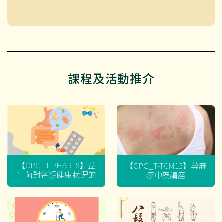
課程及活動推介
【CPG_T-PHAR18】益
【CPG_T-TCM13】蕁麻
生菌對各類健康狀況的
疹中藥講座
迷思