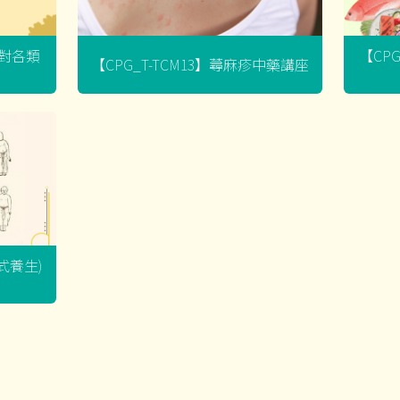
菌對各類
【CP
【CPG_T-TCM13】蕁麻疹中藥講座
坐式養生)