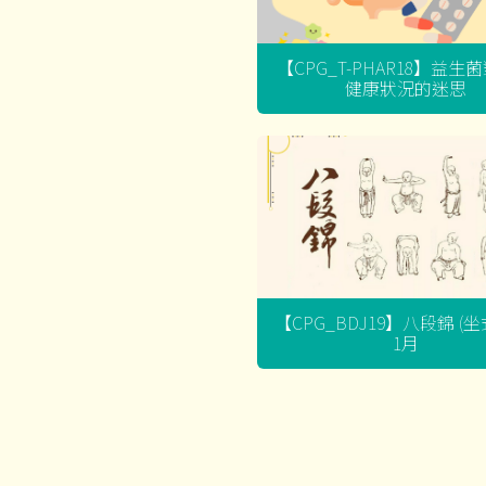
【CPG_T-PHAR18】益生
健康狀況的迷思
【CPG_BDJ19】八段錦 (
1月