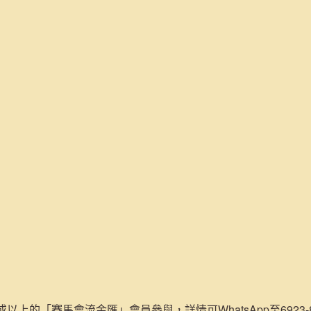
或以上的「賽馬會流金匯」會員參與，詳情可WhatsApp至6923-84