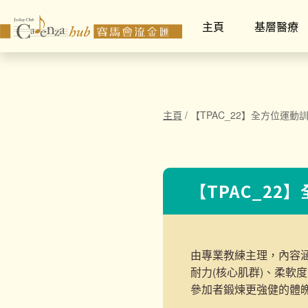
主頁
基層醫療
主頁
/
【TPAC_22】全方位運動
【TPAC_22
由專業教練主理，內容
耐力(核心肌群)、柔軟
參加者鍛煉更強健的體