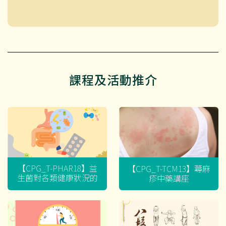
課程及活動推介
【CPG_T-PHAR18】益
【CPG_T-TCM13】蕁麻
生菌對各類健康狀況的
疹中藥講座
迷思