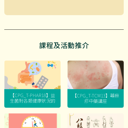
課程及活動推介
【CPG_T-PHAR18】益
【CPG_T-TCM13】蕁麻
生菌對各類健康狀況的
疹中藥講座
迷思