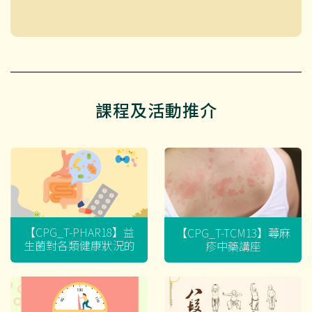
課程及活動推介
【CPG_T-PHAR18】益
【CPG_T-TCM13】蕁麻
生菌對各類健康狀況的
疹中藥講座
迷思