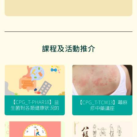
課程及活動推介
【CPG_T-PHAR18】益
【CPG_T-TCM13】蕁麻
生菌對各類健康狀況的
疹中藥講座
迷思