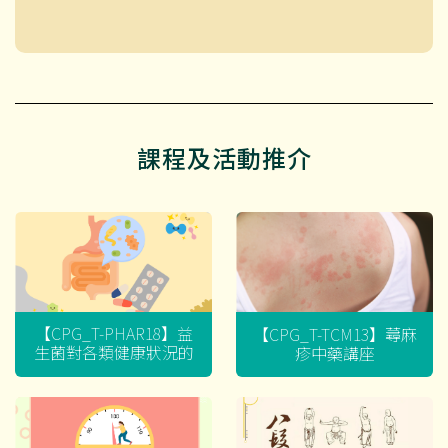
課程及活動推介
【CPG_T-PHAR18】益
【CPG_T-TCM13】蕁麻
生菌對各類健康狀況的
疹中藥講座
迷思