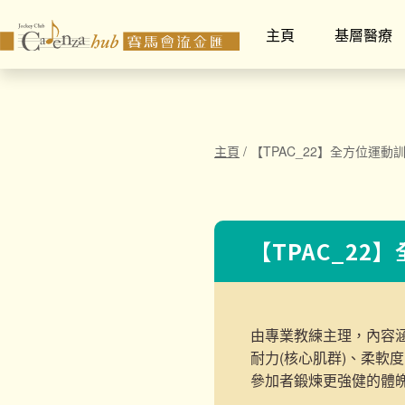
主頁
基層醫療
主頁
/
【TPAC_22】全方位運動
【TPAC_22
由專業教練主理，內容
耐力(核心肌群)、柔軟
參加者鍛煉更強健的體