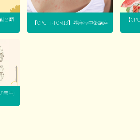
菌對各類
【CP
【CPG_T-TCM13】蕁麻疹中藥講座
坐式養生)