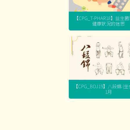
【CPG_T-PHAR18】益生
健康狀況的迷思
【CPG_BDJ19】八段錦 (
1月