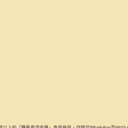
或以上的「賽馬會流金匯」會員參與，詳情可WhatsApp至6923-84