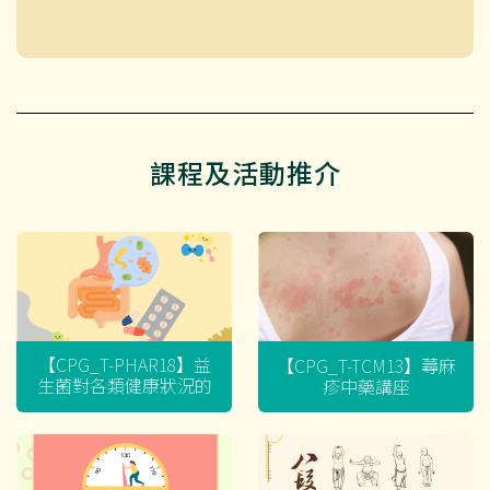
課程及活動推介
【CPG_T-PHAR18】益
【CPG_T-TCM13】蕁麻
生菌對各類健康狀況的
疹中藥講座
迷思