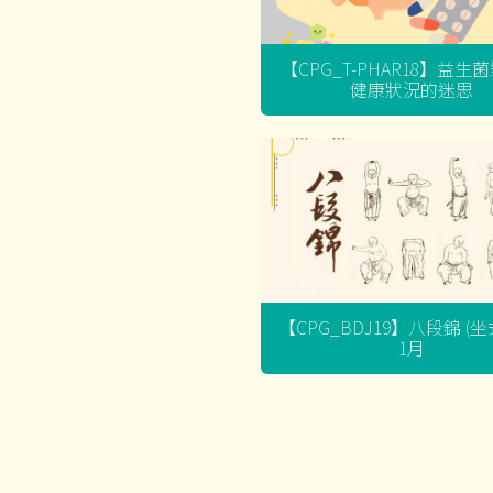
【CPG_T-PHAR18】益生
健康狀況的迷思
【CPG_BDJ19】八段錦 (
1月