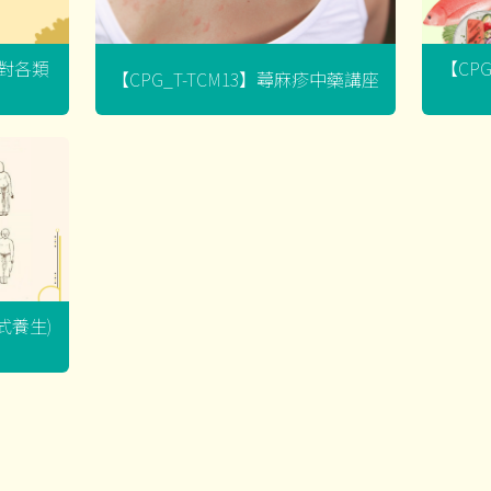
菌對各類
【CP
【CPG_T-TCM13】蕁麻疹中藥講座
坐式養生)