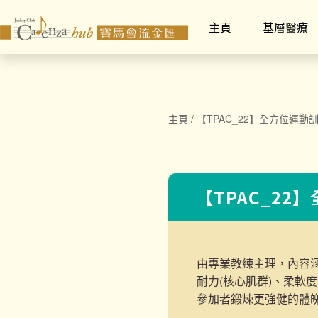
主頁
基層醫療
主頁
/
【TPAC_22】全方位運動
【TPAC_22
由專業教練主理，內容
耐力(核心肌群)、柔軟
參加者鍛煉更強健的體