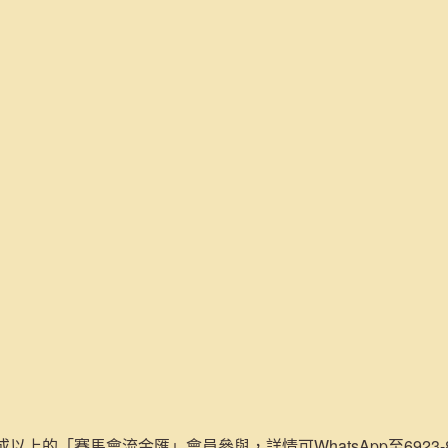
或以上的「賽馬會流金匯」會員參與，詳情可WhatsApp至6923-84