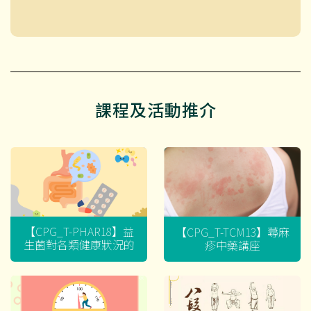
課程及活動推介
【CPG_T-PHAR18】益
【CPG_T-TCM13】蕁麻
生菌對各類健康狀況的
疹中藥講座
迷思