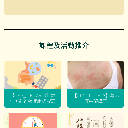
課程及活動推介
【CPG_T-PHAR18】益
【CPG_T-TCM13】蕁麻
生菌對各類健康狀況的
疹中藥講座
迷思