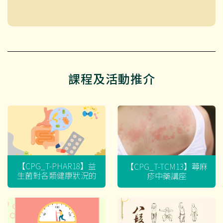
課程及活動推介
【CPG_T-PHAR18】益
【CPG_T-TCM13】蕁麻
生菌對各類健康狀況的
疹中藥講座
迷思