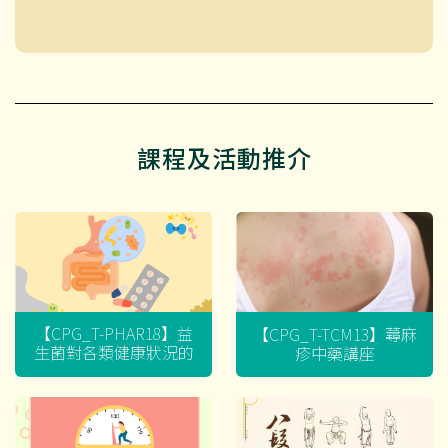
課程及活動推介
【CPG_T-PHAR18】益
【CPG_T-TCM13】蕁麻
生菌對各類健康狀況的
疹中藥講座
迷思