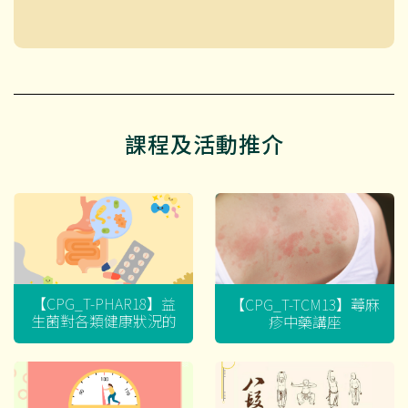
課程及活動推介
【CPG_T-PHAR18】益
【CPG_T-TCM13】蕁麻
生菌對各類健康狀況的
疹中藥講座
迷思