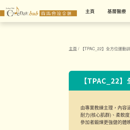
主頁
基層醫療
主頁
/
【TPAC_22】全方位運動
【TPAC_22
由專業教練主理，內容
耐力(核心肌群)、柔軟
參加者鍛煉更強健的體