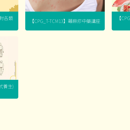
菌對各類
【CP
【CPG_T-TCM13】蕁麻疹中藥講座
坐式養生)