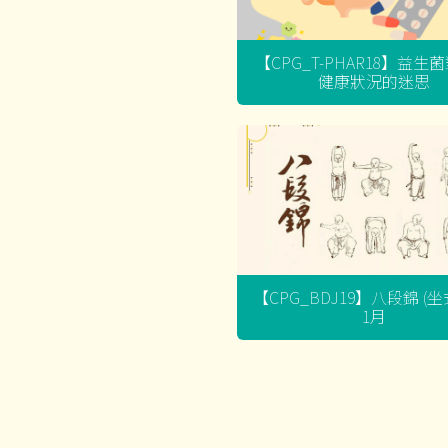
【CPG_T-PHAR18】益生
健康狀況的迷思
【CPG_BDJ19】八段錦 (
1月