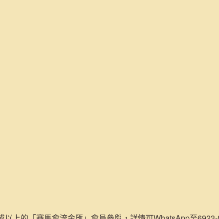
或以上的「賽馬會流金匯」會員參與，詳情可WhatsApp至6923-84